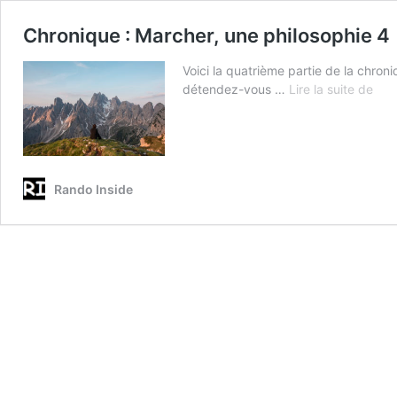
Chronique : Marcher, une philosophie 4
Voici la quatrième partie de la chroni
Chr
détendez-vous …
Lire la suite de
:
Mar
une
phil
4
Rando Inside